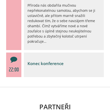
Příroda nás obdařila mučivou
nepřekonatelnou samotou, abychom se ji
ustavičně, ale přitom marně snažili
redukovat tím, že o sebe navzájem třeme
ohambí. Čímž vytváříme nové a nové
zoufalce s úplně stejnou neukojitelnou
potřebou a zbytečný kolotoč utrpení
pokračuje…
Konec konference
22:00
PARTNEŘI