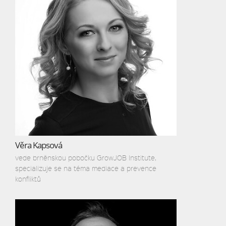
Věra Kapsová
vede brněnskou pobočku GrowJOB Institute,
specializuje se na téma mediace a prevence
konfliktů