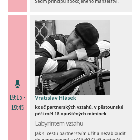
Sedm principů spokojeného manželství.
19:15 -
Vratislav Hlásek
19:45
kouč partnerských vztahů, v pěstounské
péči měl 18 opuštěných miminek
Labyrintem vztahu
Jak si cestu partnerstvím užít a nezabloudit
do nepochopení a výčitek? Stačí nestavět