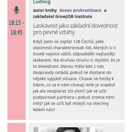
Ludwig
autor knihy
Konec prokrastinace
a
zakladatel GrowJOB Institute
18:15 -
Laskavost jako základní dovednost
pro pevné vztahy
18:45
Když jsem se zeptal 128 Čechů, jaké
vlastnosti charakterizovali lidi, kterých si v
životě nejvíce vážili, odpověděli nejčastěji:
laskavost. Na druhou stranu si myslím, že je
to dovednost, kterou málo kdo z nás
doopravdy ovládá, pokud se dostane do
nějaké vypjaté situace. Chovat se hezky k
lidem, co se k nám chovají mile je snadné.
Jak ale neoplácet zlo zlem? Jak se učit
podporovat partnera i pokud zrovna není
milý? Jak se učit být milejší na všechny
kolem nás?