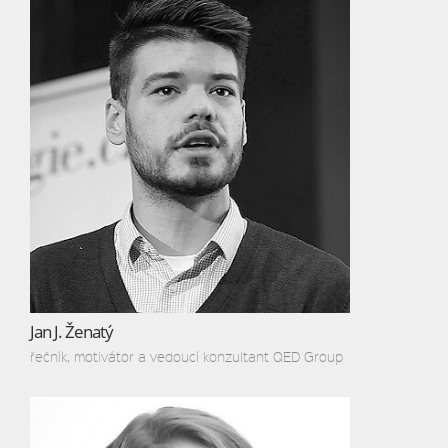
Jan J. Ženatý
řečník, motivátor a vedoucí konzultant QED Group