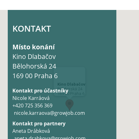
KONTAKT
Místo konání
Kino Dlabačov
Bělohorská 24
169 00 Praha 6
Kino Dlabačov
Bělohorská 24
Kontakt pro účastníky
169 00 Praha 6
Nicole Karráová
+420 725 356 369
nicole.karraova@growjob.com
Kontakt pro partnery
Aneta Drábková
aneta.drabkova@growjob.com