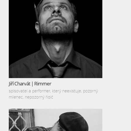
Jiří Charvát | Rimmer
spisovatel a performer, který neexistuje, pozorný
milenec, nepozorný řidič