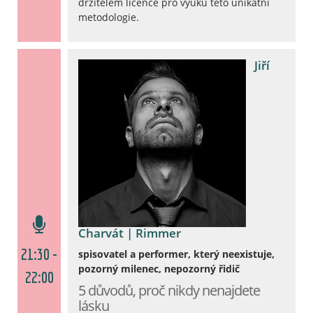
držitelem licence pro výuku této unikátní
metodologie.
Jiří
Charvát | Rimmer
21:30 -
spisovatel a performer, který neexistuje,
pozorný milenec, nepozorný řidič
22:00
5 důvodů, proč nikdy nenajdete
lásku