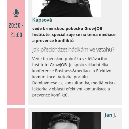
Kapsová
20:30 -
vede brněnskou pobočku GrowJOB
21:00
Institute, specializuje se na téma mediace
a prevence konfliktů
Jak předcházet hádkám ve vztahu?
Vede brněnskou pobočku vzdělávacího
institutu GrowJOB. Je spoluzakladatelka
konference Business&mediace a Efektivní
komunikace. Autorka portálu
Domluvmese.cz, konzultantka, mediátorka a
lektorka v oblasti efektivní komunikace a
prevence konfliktů.
Jan J.