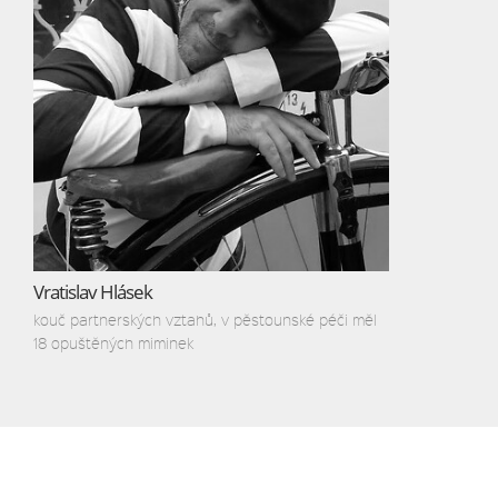
Vratislav Hlásek
kouč partnerských vztahů, v pěstounské péči měl
18 opuštěných miminek