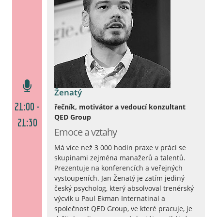
Ženatý
21:00 -
řečník, motivátor a vedoucí konzultant
QED Group
21:30
Emoce a vztahy
Má více než 3 000 hodin praxe v práci se
skupinami zejména manažerů a talentů.
Prezentuje na konferencích a veřejných
vystoupeních. Jan Ženatý je zatím jediný
český psycholog, který absolvoval trenérský
výcvik u Paul Ekman Internatinal a
společnost QED Group, ve které pracuje, je