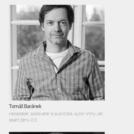
Tomáš Baránek
nakladatel, spisovatel a publicista, autor knihy Jak
sbalit ženu 2.0